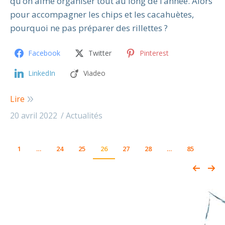
qu’on aime organiser tout au long de l’année. Alors
pour accompagner les chips et les cacahuètes,
pourquoi ne pas préparer des rillettes ?
Facebook
Twitter
Pinterest
LinkedIn
Viadeo
Lire
20 avril 2022
Actualités
1
…
24
25
26
27
28
…
85