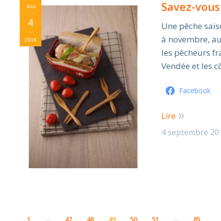
Savez-vous
Sep
4
Une pêche saiso
à novembre, au 
2018
les pêcheurs fr
Vendée et les 
Facebook
Lire
4 septembre 20
1
…
47
48
49
50
51
…
85