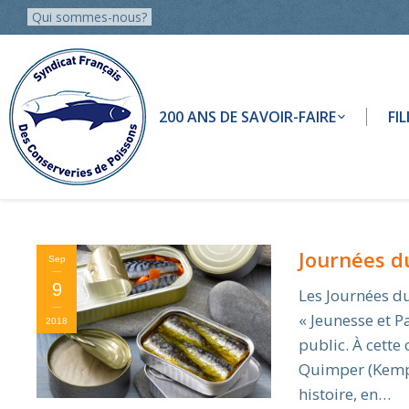
Qui sommes-nous?
200 ANS DE SAVOIR-FAIRE
FI
Journées d
Sep
9
Les Journées d
« Jeunesse et P
2018
public. À cette
Quimper (Kemper
histoire, en…