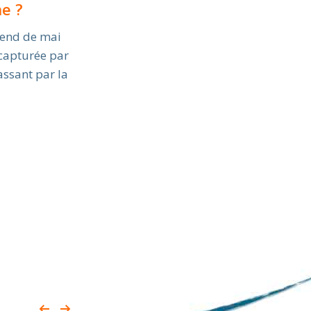
e ?
tend de mai
 capturée par
assant par la