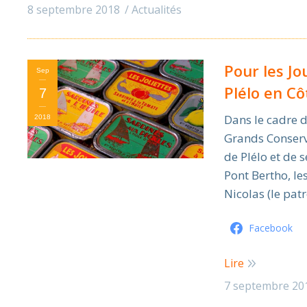
8 septembre 2018
Actualités
Pour les J
Sep
Plélo en C
7
Dans le cadre d
2018
Grands Conserve
de Plélo et de 
Pont Bertho, le
Nicolas (le pat
Facebook
Lire
7 septembre 20