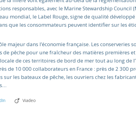
de la filière vont également au-delà de la réglementation
ions responsables, avec le Marine Stewardship Council (
veau mondial, le Label Rouge, signe de qualité développé
céans que les consommateurs peuvent identifier sur les ét
ôle majeur dans l’économie française. Les conserveries so
rts de pêche pour une fraîcheur des matières premières e
e locale de ces territoires de bord de mer tout au long de l
 près de 10 000 collaborateurs en France : près de 2 300 p
s sur les bateaux de pêche, les ouvriers chez les fabrican
es…
dIn
Viadeo