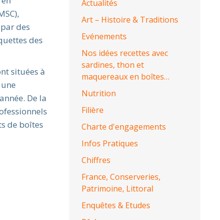
 en
Actualités
MSC),
Art – Histoire & Traditions
 par des
Evénements
iquettes des
Nos idées recettes avec
sardines, thon et
nt situées à
maquereaux en boîtes…
t une
Nutrition
’année. De la
Filière
rofessionnels
ts de boîtes
Charte d'engagements
Infos Pratiques
Chiffres
France, Conserveries,
Patrimoine, Littoral
Enquêtes & Etudes