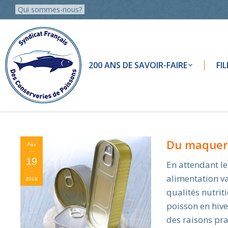
Qui sommes-nous?
200 ANS DE SAVOIR-FAIRE
FI
Du maquer
Fév
19
En attendant le
alimentation va
2018
qualités nutrit
poisson en hiv
des raisons pr