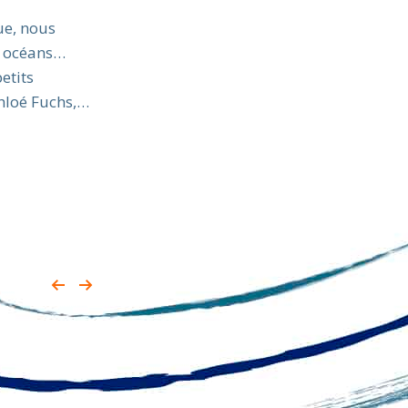
ue, nous
es océans…
etits
Chloé Fuchs,…