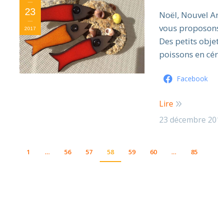
23
Noël, Nouvel A
vous proposons 
2017
Des petits obje
poissons en cér
Facebook
Lire
23 décembre 20
1
…
56
57
58
59
60
…
85