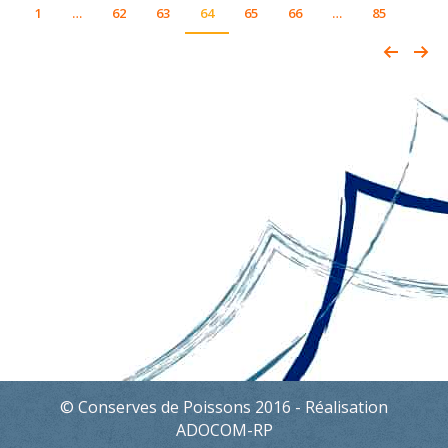
1
…
62
63
64
65
66
…
85
© Conserves de Poissons 2016 - Réalisation
ADOCOM-RP