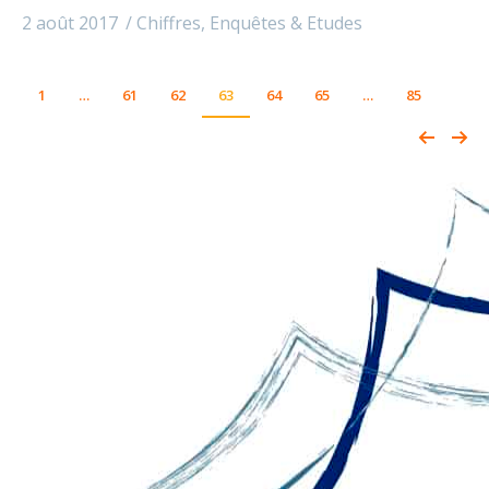
2 août 2017
Chiffres
,
Enquêtes & Etudes
1
…
61
62
63
64
65
…
85