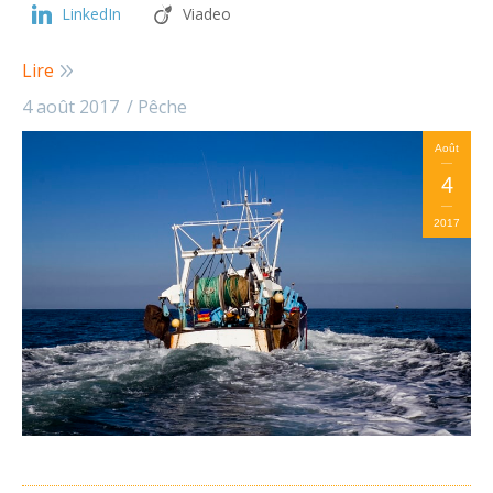
LinkedIn
Viadeo
Lire
4 août 2017
Pêche
Août
4
2017