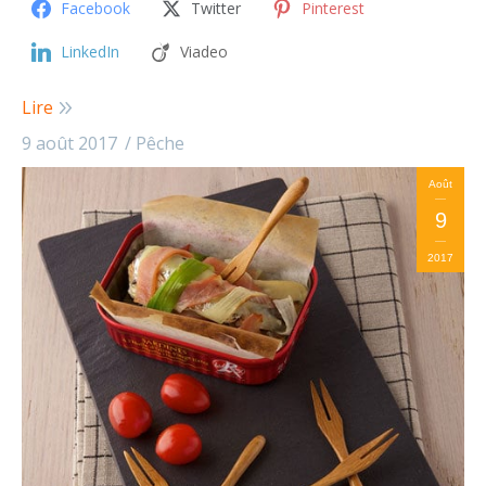
Facebook
Twitter
Pinterest
LinkedIn
Viadeo
Lire
9 août 2017
Pêche
Août
9
2017