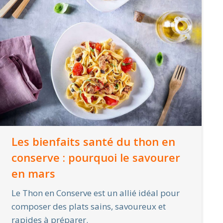
Les bienfaits santé du thon en
conserve : pourquoi le savourer
en mars
Le Thon en Conserve est un allié idéal pour
composer des plats sains, savoureux et
rapides à préparer.