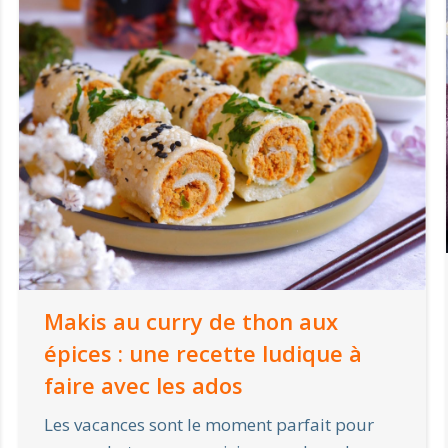
Makis au curry de thon aux
épices : une recette ludique à
faire avec les ados
Les vacances sont le moment parfait pour