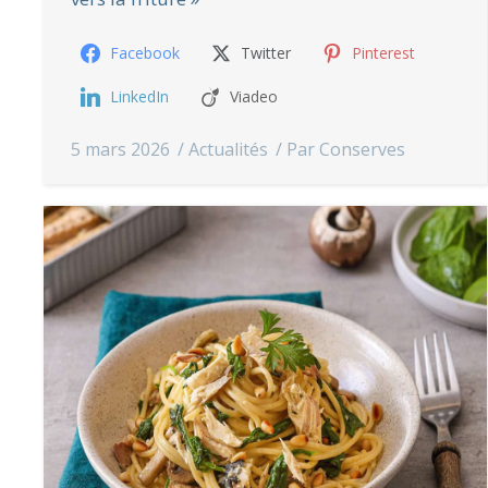
Facebook
Twitter
Pinterest
LinkedIn
Viadeo
5 mars 2026
Actualités
Par
Conserves