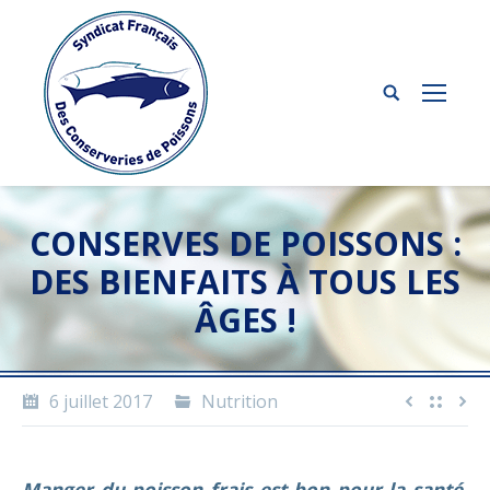
CONSERVES DE POISSONS :
DES BIENFAITS À TOUS LES
ÂGES !
6 juillet 2017
Nutrition
Manger du poisson frais est bon pour la santé.