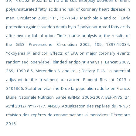
39, 143-502. Mozaffarian D and coll. Interplay between diferent
polyunsaturated fatty acids and risk of coronary heart disease in
men. Circulation 2005, 111, 157-1643. Marchiolo R and coll. Early
protection against sudden death by n-3 polyinsaturated fatty acids
after myocardial infaction. Time course analysis of the results of
the GISSI Prevenzione. Circulation 2002, 105, 1897-19034.
Yokoyama M and coll. Effects of EPA on major coronary events
randomised open-label, blinded endpoint analysis. Lancet 2007,
369, 1090-8.5. Merendino N and coll ; Dietary DHA : a potential
adjuvant in the treatment of cancer. Biomed Res Int 2013 :
3101866. Statut en vitamine D de la population adulte en France.
Etude Nationale Nutrition Santé (ENNS) 2006-2007. BEH-INVS, 24
Avril 2012/ n°17-177. ANSES. Actualisation des repères du PNNS :
révision des repères de consommations alimentaires. Décembre
2016.