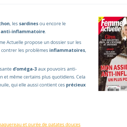
thon
, les
sardines
ou encore le
 anti-inflammatoire
.
me Actuelle propose un dossier sur les
r contrer les problèmes
inflammatoires
,
ssante
d’oméga-3
aux pouvoirs anti-
en et même certains plus quotidiens. Cela
huile, qui elle aussi contient ces
précieux
 maquereau et purée de patates douces