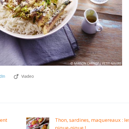
dIn
Viadeo
ient
Thon, sardines, maquereaux : le
pique-nique !