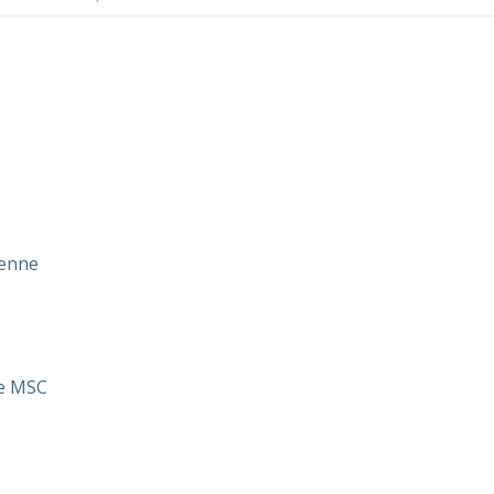
ienne
ne MSC