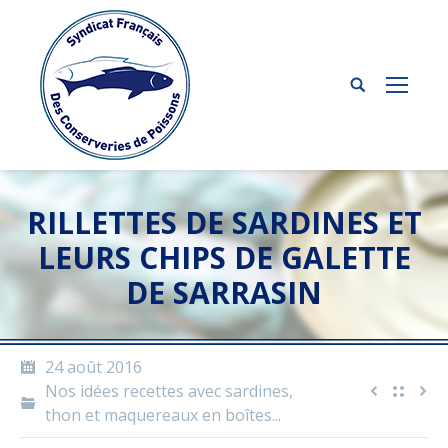
RILLETTES DE SARDINES ET
LEURS CHIPS DE GALETTE
DE SARRASIN
24 août 2016
Nos idées recettes avec sardines,
thon et maquereaux en boîtes...