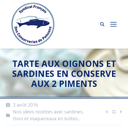
TARTE AUX OIGNONS ET
SARDINES EN CONSERVE
AUX 2 PIMENTS
3 août 2016
Nos idées recettes avec sardines,
thon et maquereaux en boîtes...