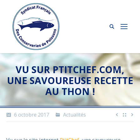
VU SUR PTITCHEF.COM,
UNE SAVOUREUSE RECETTE
AU THON !
6 octobre 2017
Actualités
Vu sur le site internet
PtitChef
, une savoureuse