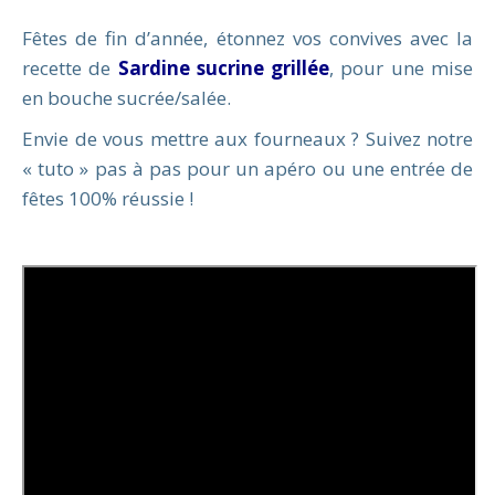
Fêtes de fin d’année, étonnez vos convives avec la
recette de
Sardine sucrine grillée
, pour une mise
en bouche sucrée/salée.
Envie de vous mettre aux fourneaux ? Suivez notre
« tuto » pas à pas pour un apéro ou une entrée de
fêtes 100% réussie !