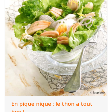
En pique nique : le thon a tout
bon !